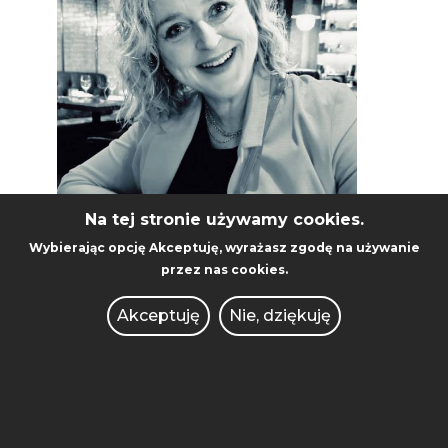
Na tej stronie używamy cookies.
Małgorzata Chromy
Wybierając opcję
Akceptuję
, wyrażasz zgodę na używanie
przez nas cookies.
Gość panelu
Akceptuję
Nie, dziękuję
Od ponad 20 lat zajmuje się
umiędzynarodowieniem SGH,
odpowiadając za rozwój programów
mobilności studentów i pracowników
oraz współpracę z uczelniami
partnerskimi z całego świata. Jako