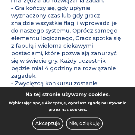
i narzędzia do rozwiązania zadań.
- Gra kończy się, gdy upłynie
wyznaczony czas lub gdy gracz
znajdzie wszystkie flagi i wprowadzi je
do naszego systemu. Oprócz samego
elementu logicznego, Gracz spotka się
z fabułą i wieloma ciekawymi
postaciami, które pozwalają zanurzyć
się w świecie gry. Każdy uczestnik
będzie miał 4 godziny na rozwiązanie
zagadek.
- Zwycięzcą konkursu zostanie
uczestnik, który zgromadzi najwięcej
Na tej stronie używamy cookies.
punktów w trakcie trwania konkursu.
Wybierając opcję
Akceptuję
, wyrażasz zgodę na używanie
W przypadku remisu o zwycięstwie
przez nas cookies.
zadecyduje czas potrzebny na
rozwiązanie ostatniego zadania.
Akceptuję
Nie, dziękuję
Przed i w trakcie zawodów uczestnicy