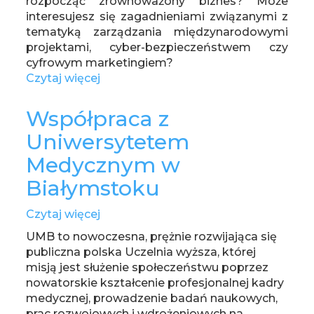
rozpocząć zrównoważony biznes? Może
interesujesz się zagadnieniami związanymi z
tematyką zarządzania międzynarodowymi
projektami, cyber-bezpieczeństwem czy
cyfrowym marketingiem?
Czytaj więcej
o
Zapisy
na
Współpraca z
darmowe
Uniwersytetem
kursy
w
Medycznym w
ramach
Białymstoku
EUNICE
ruszają!
Czytaj więcej
o
Współpraca
UMB to nowoczesna, prężnie rozwijająca się
z
publiczna polska Uczelnia wyższa, której
Uniwersytetem
misją jest służenie społeczeństwu poprzez
Medycznym
nowatorskie kształcenie profesjonalnej kadry
w
medycznej, prowadzenie badań naukowych,
Białymstoku
prac rozwojowych i wdrożeniowych na