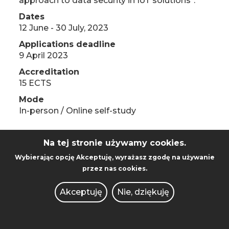
approach to data security in IoT solutions".
SOLUTIONS
Dates
HYBRID
12 June - 30 July, 2023
MODE
Applications deadline
9 April 2023
Accreditation
15 ECTS
Mode
In-person / Online self-study
CYBERSECURITY OF
Na tej stronie używamy cookies.
THE IOT SOLUTIONS
Wybierając opcję
Akceptuję
, wyrażasz zgodę na używanie
2ND ROUND (ONLINE)
przez nas cookies.
Czytaj więcej
o
Akceptuję
Nie, dziękuję
CYBERSECURITY
“The course is characterised by a unique
OF
approach aimed at providing knowledge and
THE
skills in the field of a comprehensive