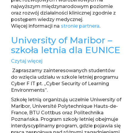
najwyższym międzynarodowym poziomie
oraz rozwój działalności klinicznej zgodnie z
postępem wiedzy medycznej.
Więcej informacji na
stronie partnera
.
University of Maribor –
szkoła letnia dla EUNICE
Czytaj więcej
o
University
Zapraszamy zainteresowanych studentów
of
do wzięcia udziału w szkole letniej programu
Maribor
Cyber F IT pt. „Cyber Security of Learning
–
Environments”.
szkoła
Szkołę letnią organizują uczelnie Uniwersity of
letnia
Maribor, Université Polytechnique Hauts-de-
dla
France, BTU Cottbus oraz Politechnika
EUNICE
Poznańska. Program szkoły letniej obejmuje
interdyscyplinarny program, gdzie pojawia się
praca zespołowa nad różnymi zagadnieniami,