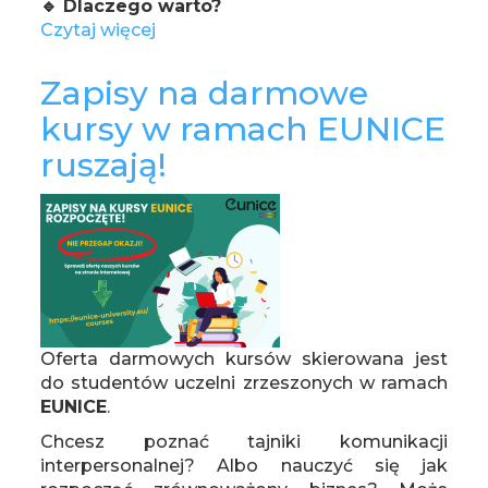
🔹 Dlaczego warto?
Czytaj więcej
o
Staże
wyjazdowe
Zapisy na darmowe
dla
kursy w ramach EUNICE
pracowników
Politechniki
ruszają!
Poznańskiej
Oferta darmowych kursów skierowana jest
do studentów uczelni zrzeszonych w ramach
EUNICE
.
Chcesz poznać tajniki komunikacji
interpersonalnej? Albo nauczyć się jak