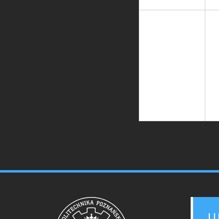
30
STO
MOB
U