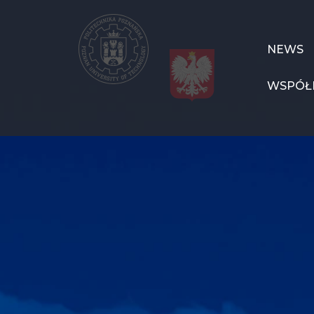
Przejdź
do
treści
EUNICE
NEWS
menu
WSPÓŁ
PL