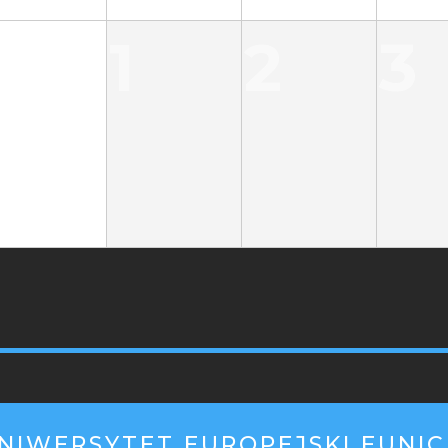
31
1
2
3
PKA
ILE
NIWERSYTET EUROPEJSKI EUNIC