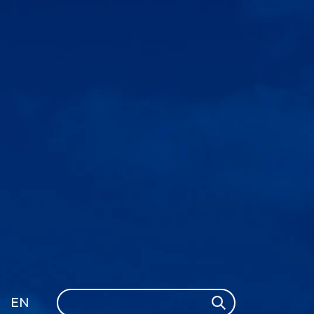
Search
EN
Search