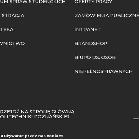
UM SPRAW STUDENCKICH
OFERTY PRACY
ISTRACJA
ZAMÓWIENIA PUBLICZN
OTEKA
INTRANET
WNICTWO
BRANDSHOP
BIURO DS. OSÓB
NIEPEŁNOSPRAWNYCH
RZEJDŹ NA STRONĘ GŁÓWNĄ
OLITECHNIKI POZNAŃSKIEJ
Sea
na używanie przez nas cookies.