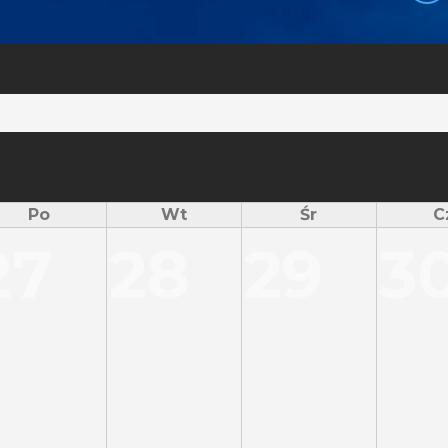
Po
Wt
Śr
C
27
28
29
3