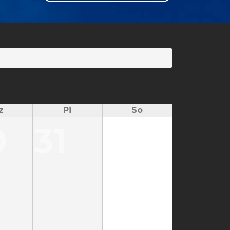
GLI
SH
z
Pi
So
0
31
1