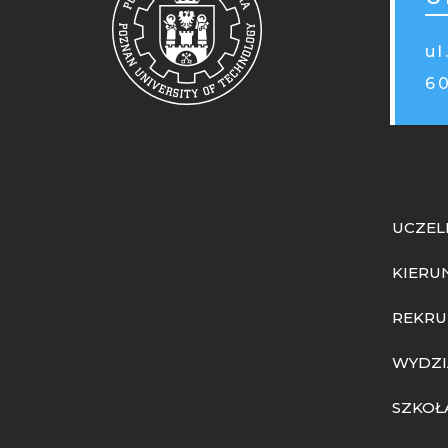
ul
6
UCZEL
KIERU
REKRU
WYDZI
SZKOŁ